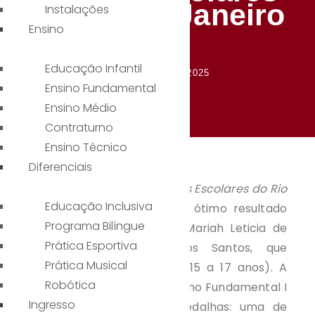
do Rio de Janeiro
Instalações
Ensino
Educação Infantil
1° de agosto de 2025
Ensino Fundamental
Ensino Médio
Contraturno
Ensino Técnico
Diferenciais
A final da natação nos
Jogos Escolares do Rio
Educação Inclusiva
de Janeiro (JERJ)
teve um ótimo resultado
Programa Bilíngue
para a atleta do CAUCP, Mariah Leticia de
Prática Esportiva
Souza Lopes Damico dos Santos, que
Prática Musical
competiu na categoria B (15 a 17 anos). A
Robótica
estudante do 9º Ano do Ensino Fundamental I
Ingresso
trouxe para casa três medalhas: uma de