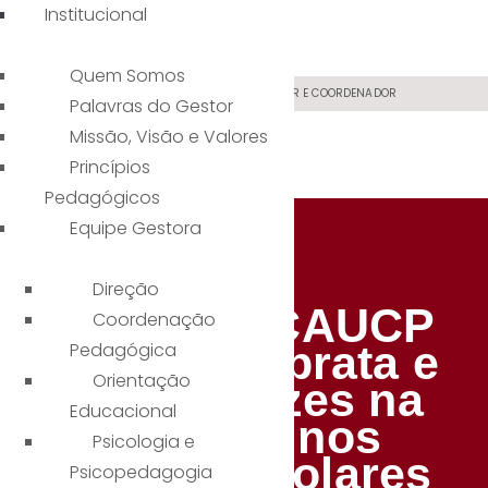
Institucional
Quem Somos
ALUNO ONLINE
PAI ONLINE
PROFESSOR E COORDENADOR
Palavras do Gestor
Missão, Visão e Valores
Princípios
Pedagógicos
Equipe Gestora
Direção
Atleta do CAUCP
Coordenação
conquista prata e
Pedagógica
Orientação
dois bronzes na
Educacional
natação nos
Psicologia e
Jogos Escolares
Psicopedagogia