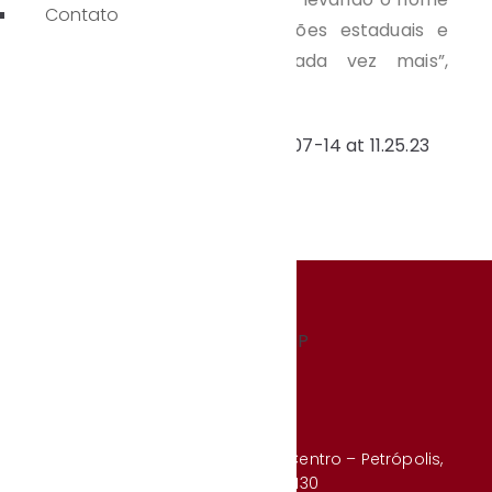
Contato
do colégio para competições estaduais e
tentando me superar cada vez mais”,
comenta Mariah Letícia.
Rua Benjamin Constant, 213 – Centro – Petrópolis,
RJ – CEP 25610-130