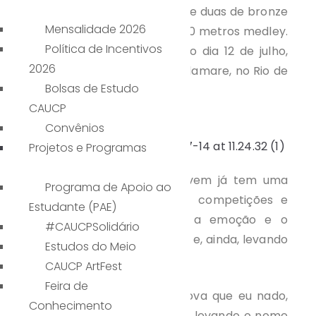
prata nos 400 metros livres e duas de bronze
Mensalidade 2026
– 100 metros borboleta e 200 metros medley.
Política de Incentivos
A competição aconteceu no dia 12 de julho,
2026
no Parque Aquático Júlio Delamare, no Rio de
Bolsas de Estudo
Janeiro.
CAUCP
Convênios
Projetos e Programas
A atleta, que apesar de jovem já tem uma
Programa de Apoio ao
trajetória consolidada com competições e
Estudante (PAE)
premiações, não esconde a emoção e o
#CAUCPSolidário
desafio de mais uma disputa e, ainda, levando
Estudos do Meio
o nome do CAUCP.
CAUCP ArtFest
Feira de
“É emocionante, a cada prova que eu nado,
Conhecimento
penso no peso que carrego, levando o nome