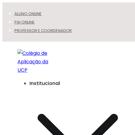
ALUNO ONLINE
PAI ONLINE
PROFESSOR E COORDENADOR
Colégio de Aplicação da UCP
Seu filho crescendo na Universidade!
Institucional