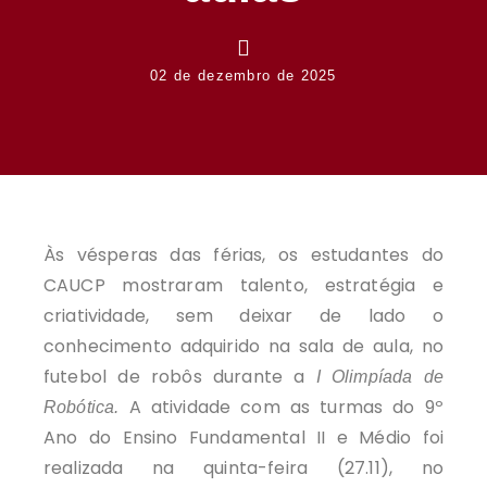
02 de dezembro de 2025
Às vésperas das férias, os estudantes do
CAUCP mostraram talento, estratégia e
criatividade, sem deixar de lado o
conhecimento adquirido na sala de aula, no
futebol de robôs durante a
I Olimpíada de
A atividade com as turmas do 9º
Robótica.
Ano do Ensino Fundamental II e Médio foi
realizada na quinta-feira (27.11), no