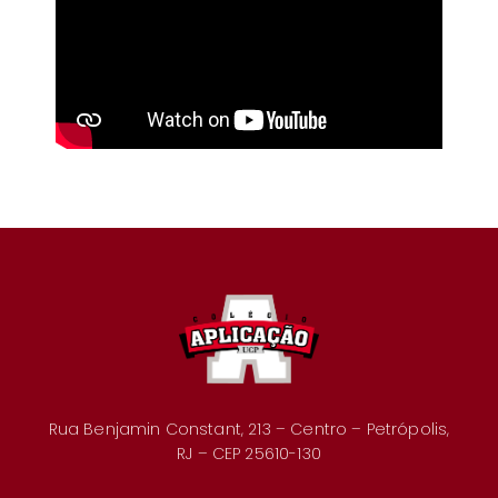
Rua Benjamin Constant, 213 – Centro – Petrópolis,
RJ – CEP 25610-130