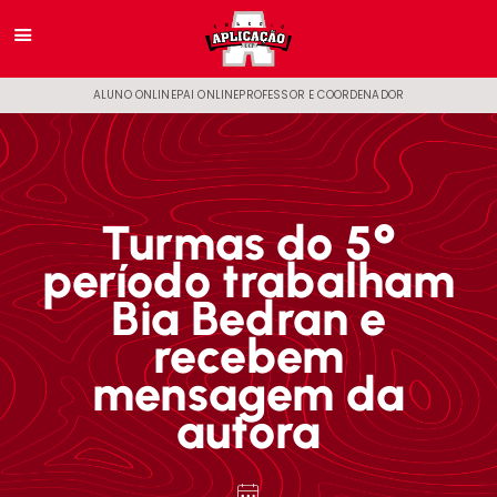
ALUNO ONLINE
PAI ONLINE
PROFESSOR E COORDENADOR
Turmas do 5°
período trabalham
Bia Bedran e
recebem
mensagem da
autora